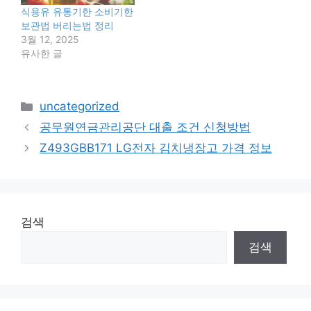
식용유 유통기한 소비기한
보관법 버리는법 정리
3월 12, 2025
유사한 글
카
uncategorized
테
공무원연금관리공단 대출 조건 신청방법
고
Z493GBB171 LG전자 김치냉장고 가격 정보
리
검색
검색