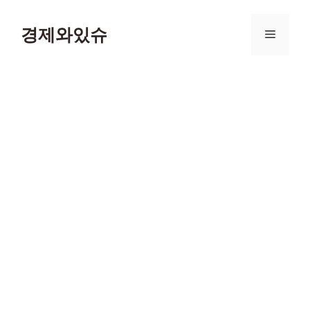
컨
텐
경제와있슈
메
츠
로
뉴
건
너
뛰
기