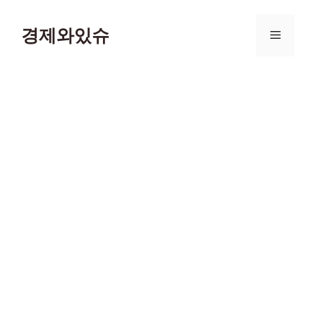
컨
텐
경제와있슈
메
츠
로
뉴
건
너
뛰
기