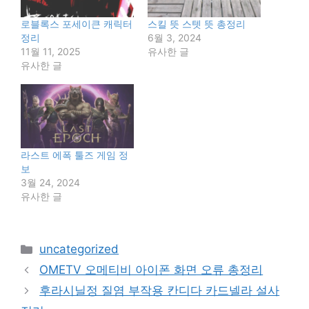
로블록스 포세이큰 캐릭터
스킬 뜻 스텟 뜻 총정리
정리
6월 3, 2024
11월 11, 2025
유사한 글
유사한 글
라스트 에폭 툴즈 게임 정
보
3월 24, 2024
유사한 글
카
uncategorized
테
OMETV 오메티비 아이폰 화면 오류 총정리
고
후라시닐정 질염 부작용 칸디다 카드넬라 설사
리