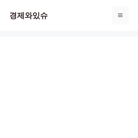
컨
텐
경제와있슈
메
츠
로
뉴
건
너
뛰
기