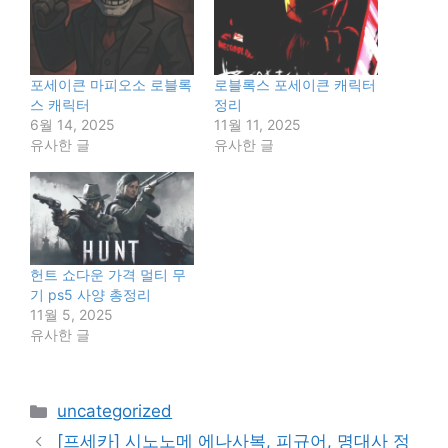
포세이큰 마피오소 로블록
로블록스 포세이큰 캐릭터
스 캐릭터
정리
6월 14, 2025
11월 11, 2025
유사한 글
유사한 글
헌트 쇼다운 가격 멀티 무
기 ps5 사양 총정리
11월 5, 2025
유사한 글
카
uncategorized
테
[프세카] 시노노메 에나사복, 피규어, 명대사 정