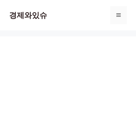
컨
텐
경제와있슈
메
츠
로
뉴
건
너
뛰
기