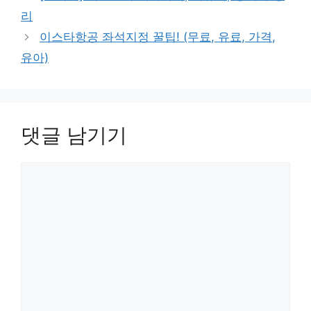
고
리
리
이스타항공 좌석지정 꿀팁! (무료, 유료, 가격,
유아)
댓글 남기기
댓
글