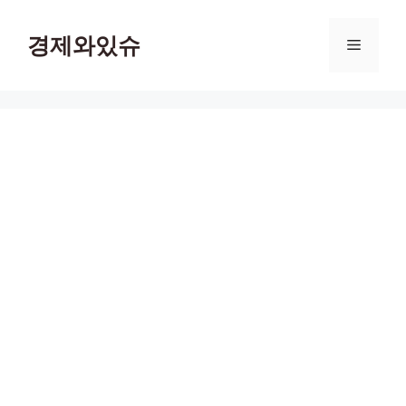
컨
텐
경제와있슈
메
츠
로
뉴
건
너
뛰
기