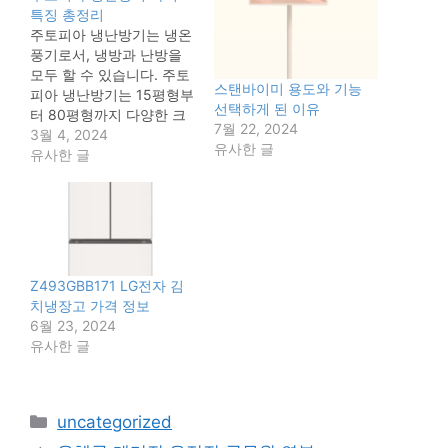
특징 총정리
주토피아 냉난방기는 냉온
풍기로서, 냉방과 난방을
모두 할 수 있습니다. 주토
스탠바이미 용도와 기능
피아 냉난방기는 15평형부
선택하게 된 이유
터 80평형까지 다양한 크
7월 22, 2024
기의 공간에 적합하며, 에
3월 4, 2024
유사한 글
너지 효율이 높고 소음이
유사한 글
낮습니다. 주토피아 냉난
방기 가격 및특징 주토피
아 냉난방기의 가격은 모
델과 사이즈에 따라 다르
지만, 대략 900,000원에
서 2,000,000원 사이입니
Z493GBB171 LG전자 김
다. 인버터 기술로 에너지
치냉장고 가격 정보
효율을 높이고 소음을 줄
6월 23, 2024
였습니다. 4단계 공기청정
유사한 글
시스템으로 미세먼지와 바
이러스를 제거하고…
카
uncategorized
테