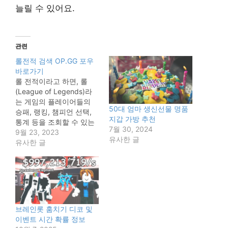
늘릴 수 있어요.
관련
롤전적 검색 OP.GG 포우
바로가기
롤 전적이라고 하면, 롤
(League of Legends)라
는 게임의 플레이어들의
50대 엄마 생신선물 명품
승패, 랭킹, 챔피언 선택,
지갑 가방 추천
통계 등을 조회할 수 있는
7월 30, 2024
서비스를 말합니다. 롤 전
9월 23, 2023
유사한 글
적 사이트 중에서 가장 인
유사한 글
기있는 사이트는 OP.GG와
포우라고 할 수 있습니다.
롤전적 검색 OP.GG
OP.GG는 롤 전적 뿐만 아
니라, 관전, 리플레이, 챔피
언 공략, 카운터, 랭킹 등
브레인롯 훔치기 디코 및
다양한 기능을 제공하고
이벤트 시간 확률 정보
있습니다.…