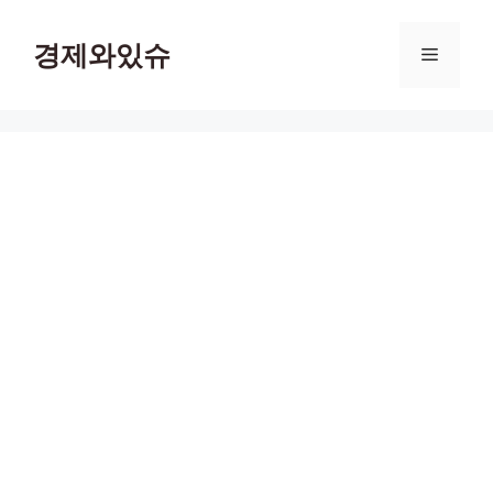
컨
텐
경제와있슈
메
츠
로
뉴
건
너
뛰
기