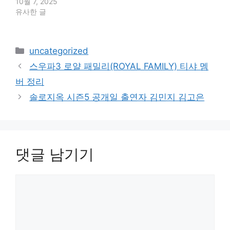
10월 7, 2025
유사한 글
카
uncategorized
테
스우파3 로얄 패밀리(ROYAL FAMILY) 티샤 멤
고
버 정리
리
솔로지옥 시즌5 공개일 출연자 김민지 김고은
댓글 남기기
댓
글