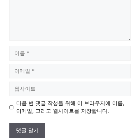
이
름
이
메
일
웹
사
이
다음 번 댓글 작성을 위해 이 브라우저에 이름,
트
이메일, 그리고 웹사이트를 저장합니다.