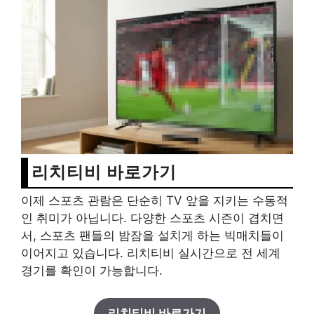
리치티비 바로가기
이제 스포츠 관람은 단순히 TV 앞을 지키는 수동적
인 취미가 아닙니다. 다양한 스포츠 시즌이 겹치면
서, 스포츠 팬들의 밤잠을 설치게 하는 빅매치들이
이어지고 있습니다. 리치티비 실시간으로 전 세계
경기를 확인이 가능합니다.
리치티비 바로가기