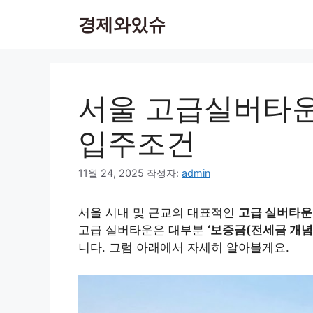
컨
경제와있슈
텐
츠
로
건
너
서울 고급실버타운
뛰
기
입주조건
11월 24, 2025
작성자:
admin
서울 시내 및 근교의 대표적인
고급 실버타운 
고급 실버타운은 대부분
‘보증금(전세금 개념)
니다. 그럼 아래에서 자세히 알아볼게요.