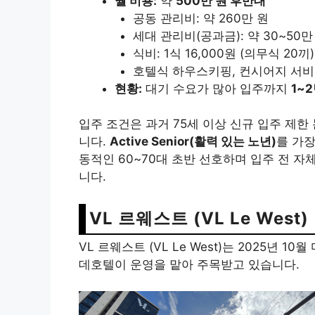
월 비용:
약
500만 원 후반대
공동 관리비: 약 260만 원
세대 관리비(공과금): 약 30~50만
식비: 1식 16,000원 (의무식 20끼
호텔식 하우스키핑, 컨시어지 서비
현황:
대기 수요가 많아 입주까지
1~
입주 조건은 과거 75세 이상 신규 입주 제한
니다.
Active Senior(활력 있는 노년)
를 가장
동적인 60~70대 초반 선호하며 입주 전 자
니다.
VL 르웨스트 (VL Le West)
VL 르웨스트 (VL Le West)는 2025년
데호텔이 운영을 맡아 주목받고 있습니다.