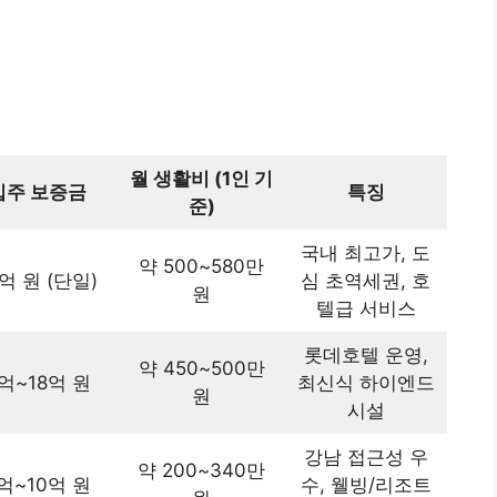
월 생활비 (1인 기
입주 보증금
특징
준)
국내 최고가, 도
약 500~580만
0억 원 (단일)
심 초역세권, 호
원
텔급 서비스
롯데호텔 운영,
약 450~500만
억~18억 원
최신식 하이엔드
원
시설
강남 접근성 우
약 200~340만
억~10억 원
수, 웰빙/리조트