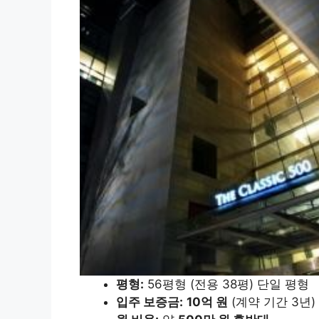
평형:
56평형 (전용 38평) 단일 평형
입주 보증금:
10억 원
(계약 기간 3년)