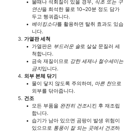
물때나 석회질이 있을 경우,
식초 또는 구
연산
을 희석한 물로 10~20분 정도 담가
두고 헹궈줍니다.
베이킹소다
를 활용하면 탈취 효과도 있습
니다.
가열판 세척
가열판은
부드러운 솔
로 살살 문질러 세
척합니다.
금속 재질이므로
강한 세제나 철수세미는
금지
입니다.
외부 본체 닦기
물이 닿지 않도록 주의하며,
마른 천
으로
외부를 닦아줍니다.
건조
모든 부품을
완전히 건조
시킨 후 재조립
합니다.
습기가 남아 있으면 곰팡이 발생 위험이
있으므로
통풍이 잘 되는 곳에서 건조
하