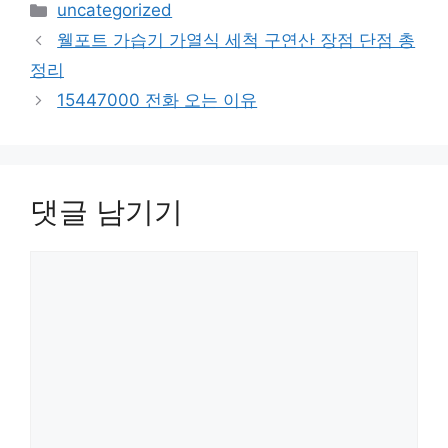
카
uncategorized
테
웰포트 가습기 가열식 세척 구연산 장점 단점 총
고
정리
리
15447000 전화 오는 이유
댓글 남기기
댓
글