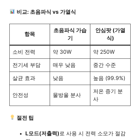
비교: 초음파식 vs 가열식
초음파식 가습
안심팟 (가열
항목
기
식)
소비 전력
약 30W
약 250W
전기세 부담
매우 낮음
중간 수준
살균 효과
낮음
높음 (99.9%)
저온 증기 분
안전성
물방울 분사
사
절전 팁
L모드(저출력)
로 사용 시 전력 소모가 절감