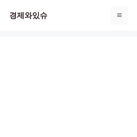
컨
텐
경제와있슈
메
츠
로
뉴
건
너
뛰
기