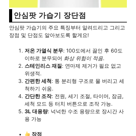
안심팟 가습기 장단점
안심팟 가습기의 주요 특징부터 알려드리고 그리고
장점 및 단점도 알아보도록 할게요!
저온 가열식 분무
: 100도에서 끓인 후 60도
이하로 분무되어
화상 위험이 적음
.
스테인리스 재질
: 연마제 제거가 필요 없고
위생적.
간편한 세척
: 통 분리형 구조로 물 버리고 세
척하기 쉬움.
간단한 조작
: 전원, 세기 조절, 타이머, 잠금,
세척 모드 등 터치 버튼으로 조작 가능.
3L 대용량
: 넉넉한 수조 용량으로 장시간 사
용 가능
장점