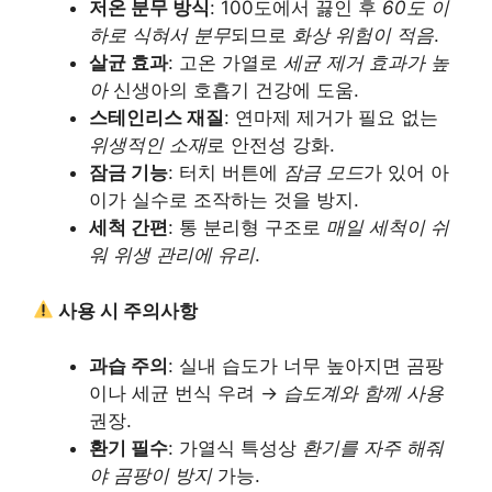
저온 분무 방식
: 100도에서 끓인 후
60도 이
하로 식혀서 분무
되므로
화상 위험이 적음
.
살균 효과
: 고온 가열로
세균 제거 효과가 높
아
신생아의 호흡기 건강에 도움.
스테인리스 재질
: 연마제 제거가 필요 없는
위생적인 소재
로 안전성 강화.
잠금 기능
: 터치 버튼에
잠금 모드
가 있어 아
이가 실수로 조작하는 것을 방지.
세척 간편
: 통 분리형 구조로
매일 세척이 쉬
워 위생 관리에 유리
.
사용 시 주의사항
과습 주의
: 실내 습도가 너무 높아지면 곰팡
이나 세균 번식 우려 →
습도계와 함께 사용
권장.
환기 필수
: 가열식 특성상
환기를 자주 해줘
야 곰팡이 방지
가능.