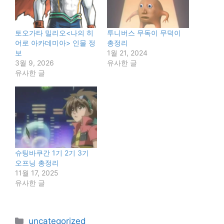
토오가타 밀리오<나의 히
투니버스 무독이 무덕이
어로 아카데미아> 인물 정
총정리
보
1월 21, 2024
3월 9, 2026
유사한 글
유사한 글
슈팅바쿠간 1기 2기 3기
오프닝 총정리
11월 17, 2025
유사한 글
카
uncategorized