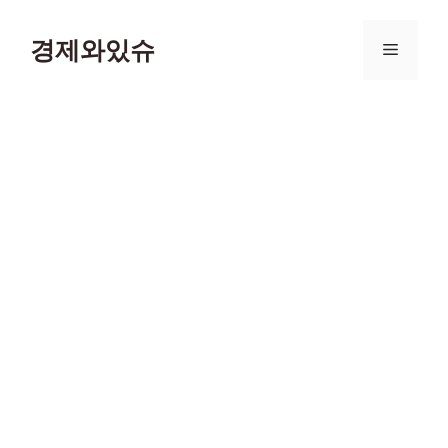
컨
텐
경제와있슈
메
츠
로
뉴
건
너
뛰
기