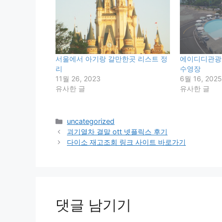
서울에서 아기랑 갈만한곳 리스트 정
에이디디관광
리
수영장
11월 26, 2023
6월 16, 2025
유사한 글
유사한 글
카
uncategorized
테
괴기열차 결말 ott 넷플릭스 후기
고
다이소 재고조회 링크 사이트 바로가기
리
댓글 남기기