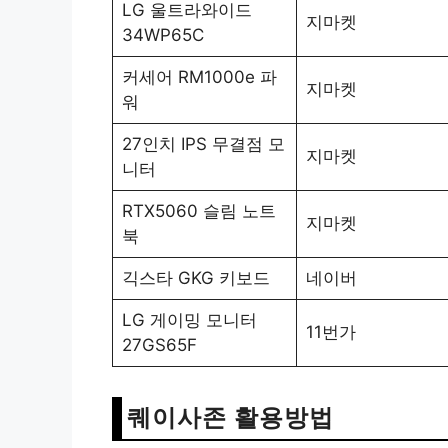
LG 울트라와이드
지마켓
34WP65C
커세어 RM1000e 파
지마켓
워
27인치 IPS 무결점 모
지마켓
니터
RTX5060 슬림 노트
지마켓
북
긱스타 GKG 키보드
네이버
LG 게이밍 모니터
11번가
27GS65F
퀘이사존 활용방법