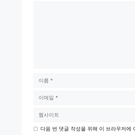
댓
글
이
름
이
메
일
웹
사
이
다음 번 댓글 작성을 위해 이 브라우저에 
트