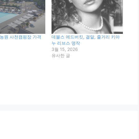
농원 사천캠핑장 가격
데블스 에드버킷, 결말, 줄거리 키아
누 리브스 명작
3월 15, 2026
유사한 글