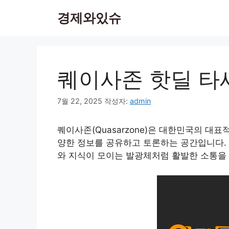
컨
경제와있슈
텐
츠
로
건
너
퀘이사존 핫딜 타
뛰
기
7월 22, 2025
작성자:
admin
퀘이사존(Quasarzone)은 대한민국의 대표
양한 정보를 공유하고 토론하는 공간입니다. 이
와 지식이 모이는 발광체처럼 활발한 소통을 