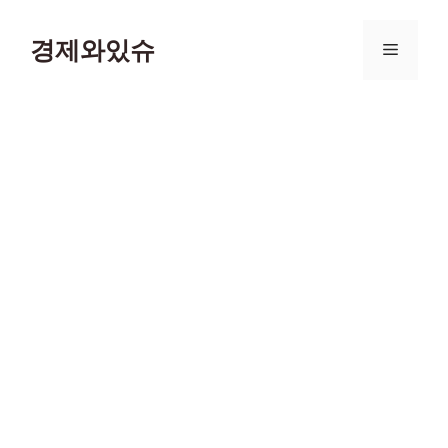
컨
텐
경제와있슈
메
츠
로
뉴
건
너
뛰
기