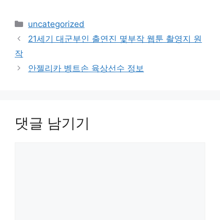
카
uncategorized
테
21세기 대군부인 출연진 몇부작 웹툰 촬영지 원
고
작
리
안젤리카 벵트손 육상선수 정보
댓글 남기기
댓
글