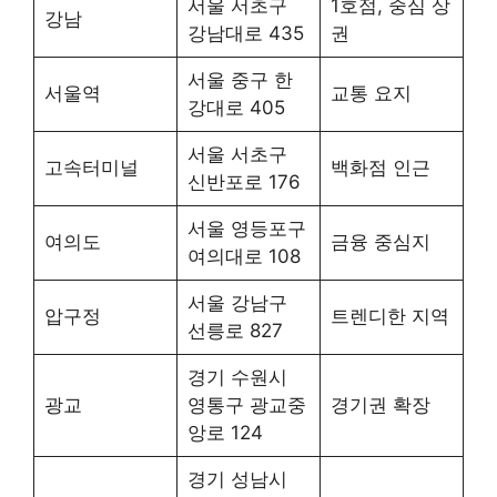
서울 서초구
1호점, 중심 상
강남
강남대로 435
권
서울 중구 한
서울역
교통 요지
강대로 405
서울 서초구
고속터미널
백화점 인근
신반포로 176
서울 영등포구
여의도
금융 중심지
여의대로 108
서울 강남구
압구정
트렌디한 지역
선릉로 827
경기 수원시
광교
영통구 광교중
경기권 확장
앙로 124
경기 성남시