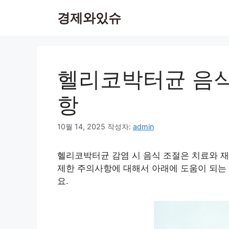
컨
경제와있슈
텐
츠
로
건
너
헬리코박터균 음식
뛰
기
항
10월 14, 2025
작성자:
admin
헬리코박터균 감염 시 음식 조절은 치료와 재
제한 주의사항에 대해서 아래에 도움이 되는
요.