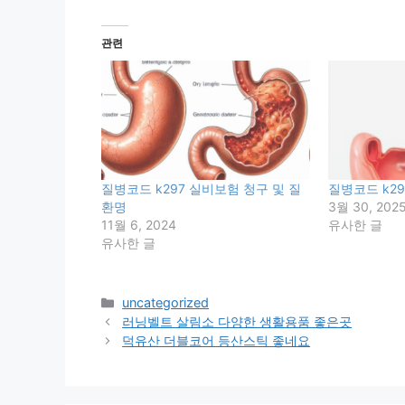
관련
질병코드 k297 실비보험 청구 및 질
질병코드 k29
환명
3월 30, 202
11월 6, 2024
유사한 글
유사한 글
카
uncategorized
테
러닝벨트 살림소 다양한 생활용품 좋은곳
고
덕유산 더블코어 등산스틱 좋네요
리