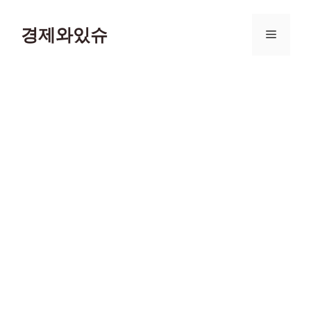
컨
텐
경제와있슈
메
츠
로
뉴
건
너
뛰
기