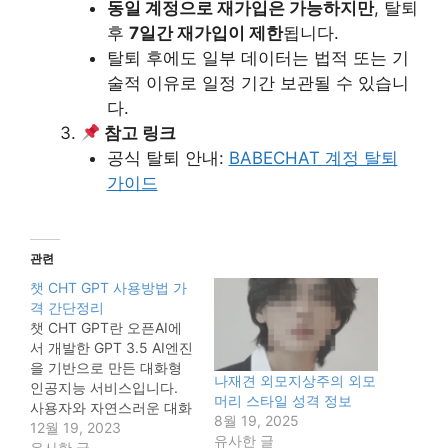
동일 계정으로 재가입은 가능하지만
, 탈퇴
후
7일간 재가입이 제한
됩니다.
탈퇴 후에도 일부 데이터는 법적 또는 기
술적 이유로 일정 기간 보관될 수 있습니
다.
참고 링크
공식 탈퇴 안내:
BABECHAT 계정 탈퇴
가이드
관련
챗 CHT GPT 사용방법 가
격 간단정리
챗 CHT GPT란 오픈AI에
서 개발한 GPT 3.5 AI엔진
을 기반으로 만든 대화형
나재견 외모지상주의 외모
인공지능 서비스입니다.
머리 스타일 성격 정보
사용자와 자연스러운 대화
8월 19, 2025
를 통해 다양한 주제와 질
12월 19, 2023
유사한 글
문에 답하고, 창의적인 콘
유사한 글