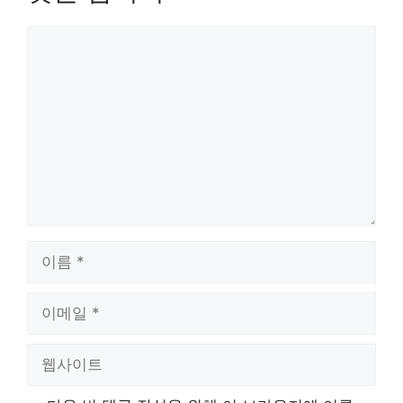
댓
글
이
름
이
메
일
웹
사
이