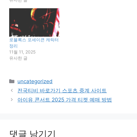
텐츠를 생성하고, 검색 결
과를 제공할 수 있습니다.
챗 CHT GPT 가격 챗 GPT
의 가격은 서비스의 종류
와 모델의 버전에 따라 다
릅니다. 챗 GPT는 기본적
로블록스 포세이큰 캐릭터
으로 무료로 사용할 수 있
정리
지만, 응답…
11월 11, 2025
유사한 글
카
uncategorized
테
전국티비 바로가기 스포츠 중계 사이트
고
아이유 콘서트 2025 가격 티켓 예매 방법
리
댓글 남기기